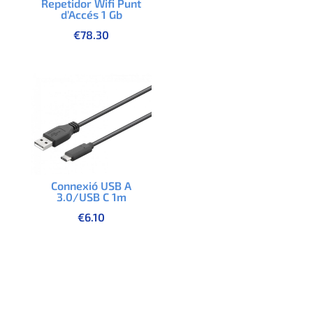
Repetidor Wifi Punt
d’Accés 1 Gb
€
78.30
Connexió USB A
3.0/USB C 1m
€
6.10