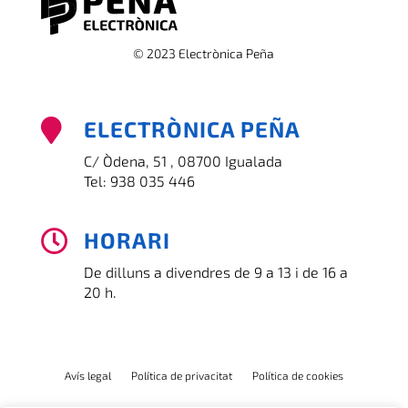
© 2023 Electrònica Peña
ELECTRÒNICA PEÑA

C/ Òdena, 51 , 08700 Igualada
Tel:
938 035 446
HORARI

De dilluns a divendres de 9 a 13 i de 16 a
20 h.
Avís legal
Política de privacitat
Política de cookies