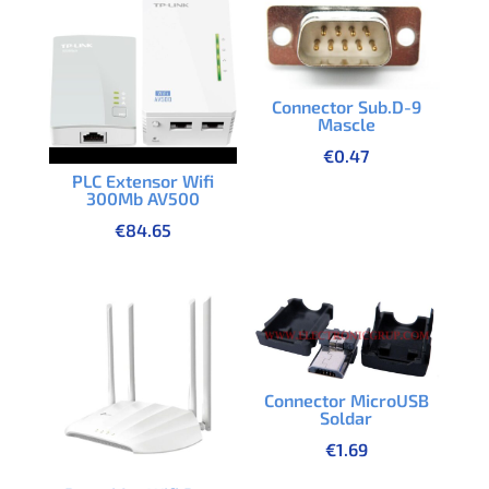
Connector Sub.D-9
Mascle
€
0.47
PLC Extensor Wifi
300Mb AV500
€
84.65
Connector MicroUSB
Soldar
€
1.69