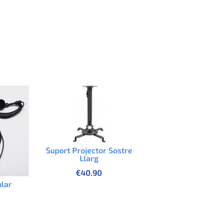
Suport Projector Sostre
Llarg
€
40.90
ular
a