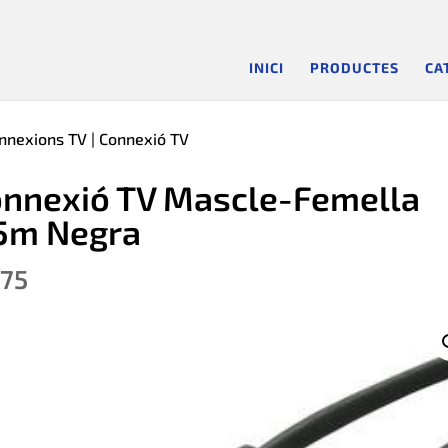
INICI
PRODUCTES
CA
nnexions TV
| Connexió TV
nnexió TV Mascle-Femella
5m Negra
.75