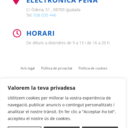

C/ Òdena, 51 , 08700 Igualada
Tel:
938 035 446
HORARI

De dilluns a divendres de 9 a 13 i de 16 a 20 h.
Avís legal
Política de privacitat
Política de cookies
Valorem la teva privadesa
Utilitzem cookies per millorar la vostra experiència de
navegació, publicar anuncis o contingut personalitzats i
analitzar el nostre trànsit. En fer clic a "Acceptar-ho tot",
accepteu el nostre ús de cookies.