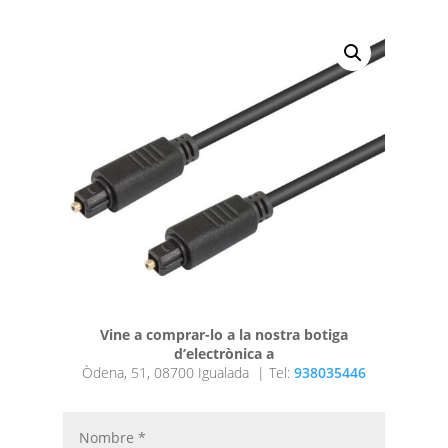
Vine a comprar-lo a la nostra botiga
d’electrònica a
Òdena, 51, 08700 Igualada |
Tel:
938035446