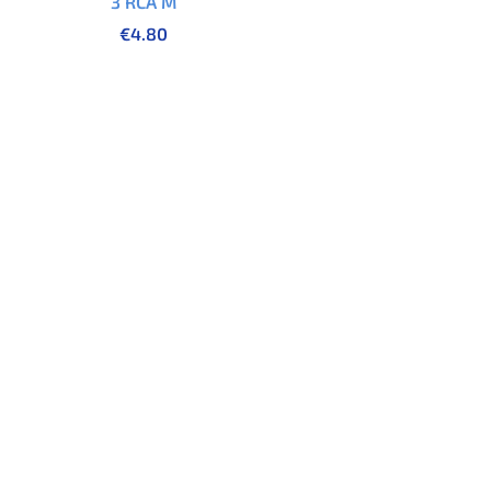
3 RCA M
€
4.80