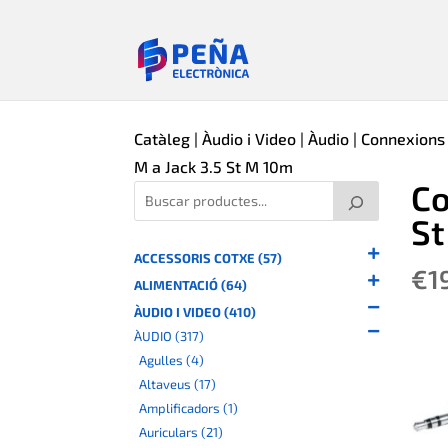
Catàleg
|
Àudio i Video
|
Àudio
|
Connexions
M a Jack 3.5 St M 10m
Co
St
ACCESSORIS COTXE (57)
€
1
ALIMENTACIÓ (64)
ÀUDIO I VIDEO (410)
ÀUDIO (317)
Agulles (4)
Altaveus (17)
Amplificadors (1)
Auriculars (21)