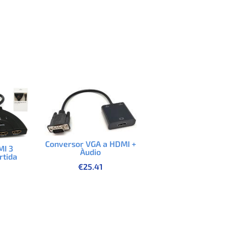
Conversor VGA a HDMI +
MI 3
Àudio
rtida
€
25.41