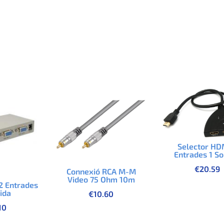
Selector HD
Entrades 1 So
€
20.59
Connexió RCA M-M
Video 75 Ohm 10m
 2 Entrades
tida
€
10.60
10