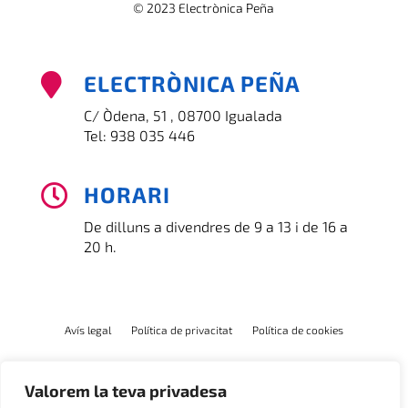
© 2023 Electrònica Peña
ELECTRÒNICA PEÑA

C/ Òdena, 51 , 08700 Igualada
Tel:
938 035 446
HORARI

De dilluns a divendres de 9 a 13 i de 16 a
20 h.
Avís legal
Política de privacitat
Política de cookies
Valorem la teva privadesa