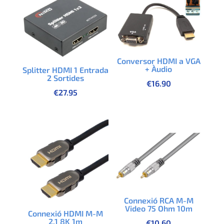
Conversor HDMI a VGA
+ Àudio
Splitter HDMI 1 Entrada
2 Sortides
€
16.90
€
27.95
Connexió RCA M-M
Video 75 Ohm 10m
Connexió HDMI M-M
2.1 8K 1m
€
10.60