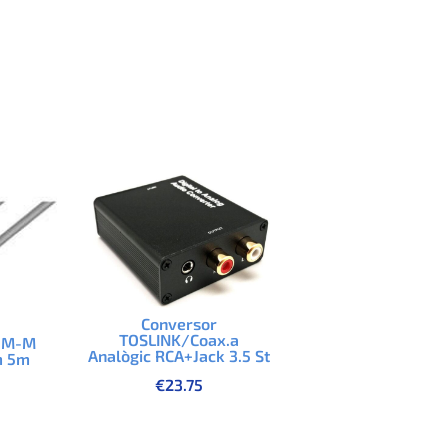
Conversor
TOSLINK/Coax.a
A M-M
Analògic RCA+Jack 3.5 St
m 5m
€
23.75