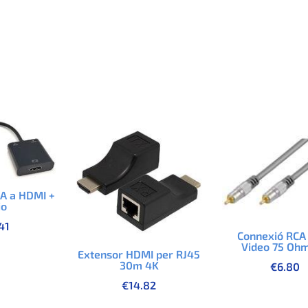
A a HDMI +
io
41
Connexió RC
Video 75 Oh
Extensor HDMI per RJ45
30m 4K
€
6.80
€
14.82