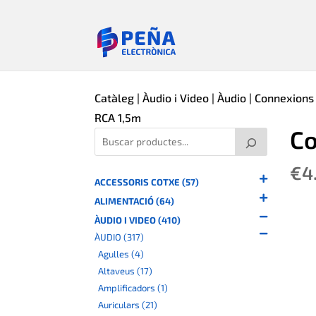
Catàleg
|
Àudio i Video
|
Àudio
|
Connexions
RCA 1,5m
Co
€
4
ACCESSORIS COTXE (57)
ALIMENTACIÓ (64)
ÀUDIO I VIDEO (410)
ÀUDIO (317)
Agulles (4)
Altaveus (17)
Amplificadors (1)
Auriculars (21)