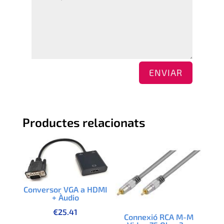
ENVIAR
Productes relacionats
Conversor VGA a HDMI
+ Àudio
€
25.41
Connexió RCA M-M