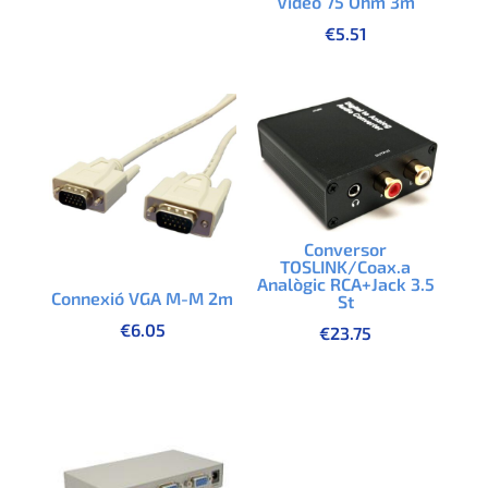
Video 75 Ohm 3m
€
5.51
Conversor
TOSLINK/Coax.a
Analògic RCA+Jack 3.5
Connexió VGA M-M 2m
St
€
6.05
€
23.75