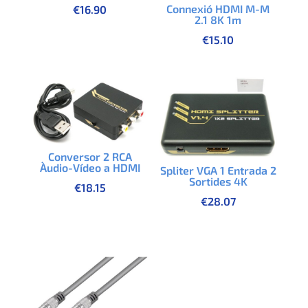
Connexió HDMI M-M
€
16.90
2.1 8K 1m
€
15.10
Conversor 2 RCA
Àudio-Vídeo a HDMI
Spliter VGA 1 Entrada 2
Sortides 4K
€
18.15
€
28.07