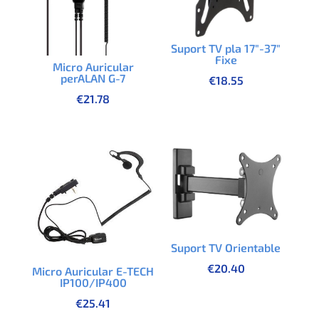
Suport TV pla 17″-37″
Fixe
Micro Auricular
perALAN G-7
€
18.55
€
21.78
Suport TV Orientable
€
20.40
Micro Auricular E-TECH
IP100/IP400
€
25.41