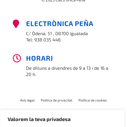
ELECTRÒNICA PEÑA

C/ Òdena, 51 , 08700 Igualada
Tel:
938 035 446
HORARI

De dilluns a divendres de 9 a 13 i de 16 a
20 h.
Avís legal
Política de privacitat
Política de cookies
Valorem la teva privadesa