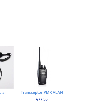
ular
Transceptor PMR ALAN
a
€
77.55