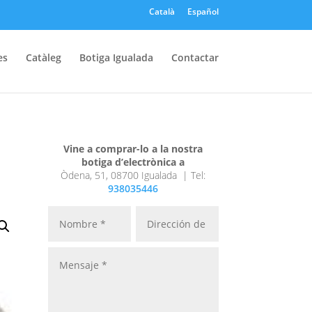
Català
Español
es
Catàleg
Botiga Igualada
Contactar
Vine a comprar-lo a la nostra
botiga d’electrònica a
Òdena, 51, 08700 Igualada |
Tel:
938035446