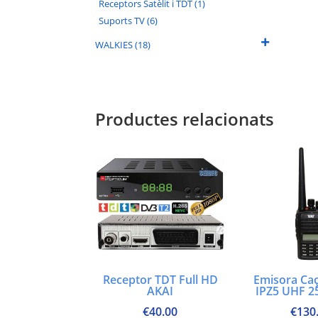
Receptors Satèlit i TDT (1)
Suports TV (6)
WALKIES (18)
Productes relacionats
Receptor TDT Full HD
Emisora Ca
AKAI
IPZ5 UHF 2
€
40.00
€
130