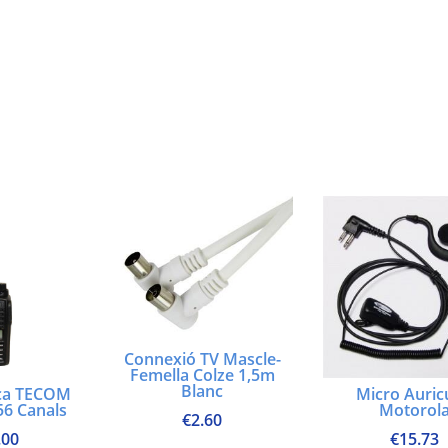
Connexió TV Mascle-
Femella Colze 1,5m
Blanc
ça TECOM
Micro Auric
56 Canals
Motorol
€
2.60
.00
€
15.73