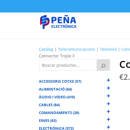
Catàleg
|
Telecomunicacions
|
Televisió
|
Conn
Connector Triple F
Co
€
2
ACCESSORIS COTXE (57)
ALIMENTACIÓ (64)
ÀUDIO I VIDEO (410)
CABLES (84)
COMANDAMENTS (28)
EINES (63)
ELECTRÒNICA (572)