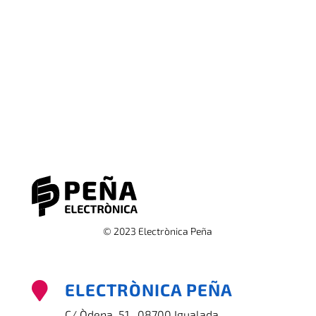
© 2023 Electrònica Peña
ELECTRÒNICA PEÑA

C/ Òdena, 51 , 08700 Igualada