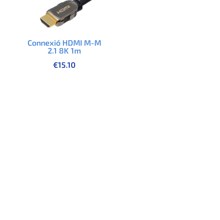
Connexió HDMI M-M
2.1 8K 1m
€
15.10