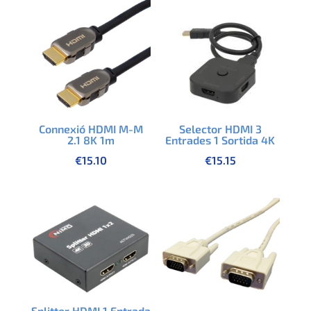
Connexió HDMI M-M
Selector HDMI 3
2.1 8K 1m
Entrades 1 Sortida 4K
€
15.10
€
15.15
Splitter HDMI 1 Entrada