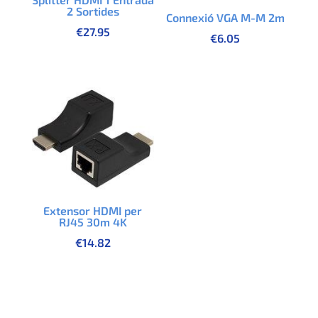
2 Sortides
Connexió VGA M-M 2m
€
27.95
€
6.05
Extensor HDMI per
RJ45 30m 4K
€
14.82