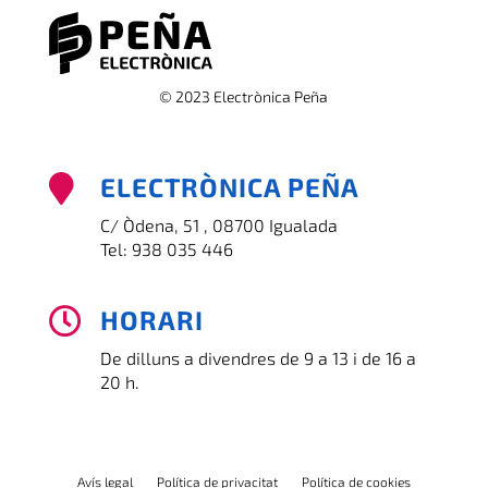
© 2023 Electrònica Peña
ELECTRÒNICA PEÑA

C/ Òdena, 51 , 08700 Igualada
Tel:
938 035 446
HORARI

De dilluns a divendres de 9 a 13 i de 16 a
20 h.
Avís legal
Política de privacitat
Política de cookies