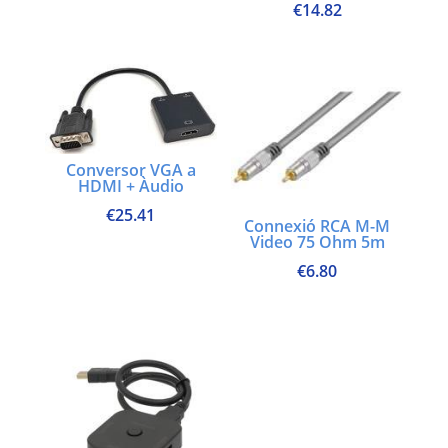
€
14.82
Conversor VGA a
HDMI + Àudio
€
25.41
Connexió RCA M-M
Video 75 Ohm 5m
€
6.80