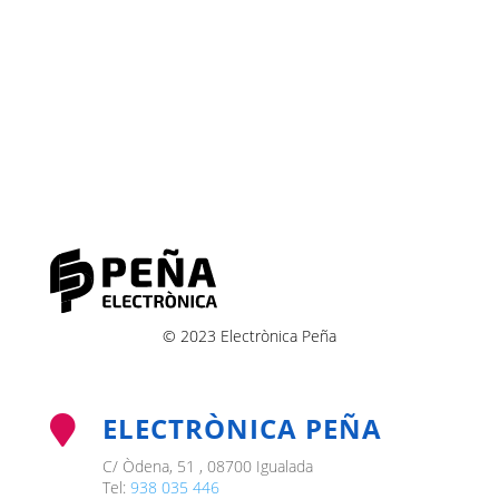
© 2023 Electrònica Peña
ELECTRÒNICA PEÑA

C/ Òdena, 51 , 08700 Igualada
Tel:
938 035 446