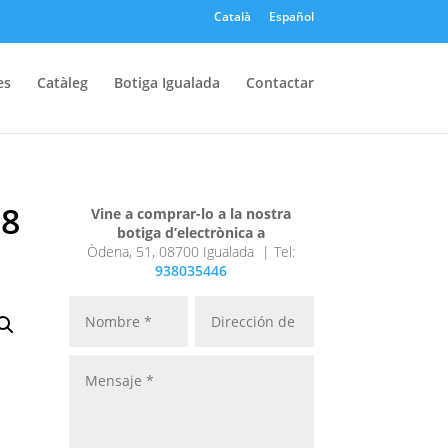
Català
Español
es
Catàleg
Botiga Igualada
Contactar
58
Vine a comprar-lo a la nostra
botiga d’electrònica a
Òdena, 51, 08700 Igualada |
Tel:
938035446