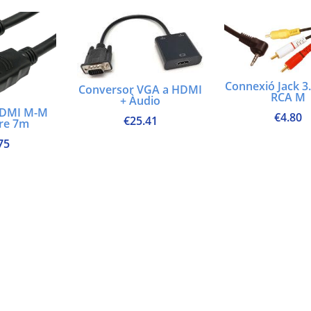
Connexió Jack 3.
Conversor VGA a HDMI
RCA M
+ Àudio
HDMI M-M
€
4.80
€
25.41
tre 7m
75