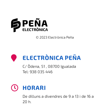
© 2023 Electrònica Peña
ELECTRÒNICA PEÑA

C/ Òdena, 51 , 08700 Igualada
Tel:
938 035 446
HORARI

De dilluns a divendres de 9 a 13 i de 16 a
20 h.