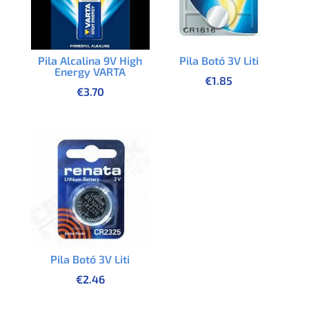
Pila Alcalina 9V High
Pila Botó 3V Liti
Energy VARTA
€
1.85
€
3.70
Pila Botó 3V Liti
€
2.46