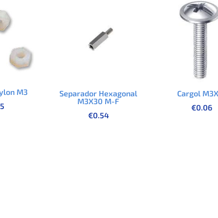
ylon M3
Separador Hexagonal
Cargol M3
M3X30 M-F
15
€
0.06
€
0.54