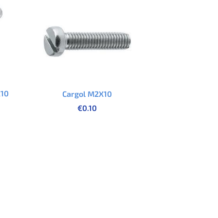
X10
Cargol M2X10
€
0.10