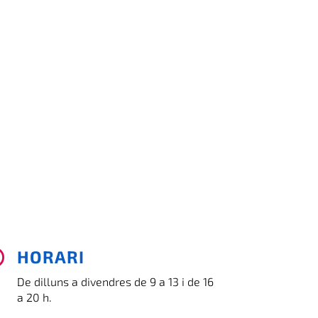
HORARI

De dilluns a divendres de 9 a 13 i de 16
a 20 h.