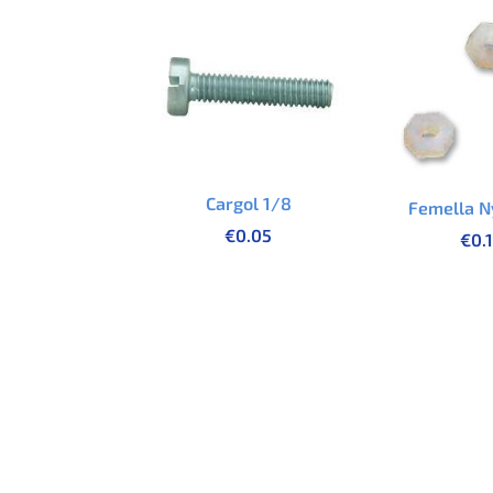
Cargol 1/8
Femella N
€
0.05
€
0.