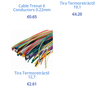
Tira Termoretràctil
Cable Trenat 6
19,1
Conductors 0.22mm
€
4.20
€
0.65
Tira Termoretràctil
12,7
€
2.61