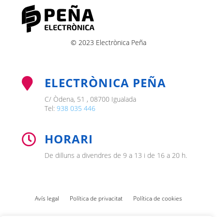
© 2023 Electrònica Peña
ELECTRÒNICA PEÑA

C/ Òdena, 51 , 08700 Igualada
Tel:
938 035 446
HORARI

De dilluns a divendres de 9 a 13 i de 16 a 20 h.
Avís legal
Política de privacitat
Política de cookies