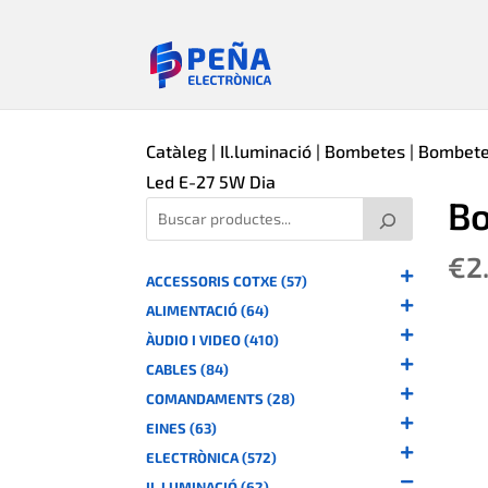
Catàleg
|
Il.luminació
|
Bombetes
|
Bombete
Led E-27 5W Dia
Bo
€
2
ACCESSORIS COTXE (57)
ALIMENTACIÓ (64)
ÀUDIO I VIDEO (410)
CABLES (84)
COMANDAMENTS (28)
EINES (63)
ELECTRÒNICA (572)
IL.LUMINACIÓ (62)