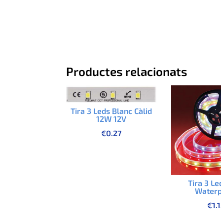
Productes relacionats
Tira 3 Leds Blanc Càlid
12W 12V
€
0.27
Tira 3 L
Waterp
€
1.