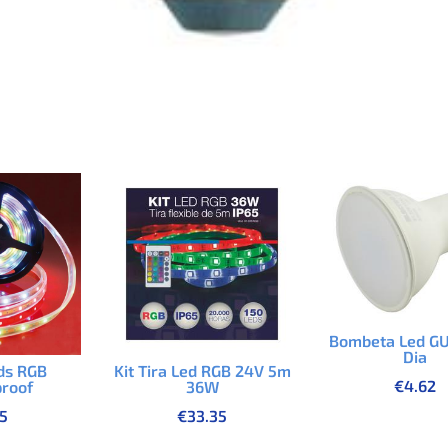
Bombeta Led G
Dia
eds RGB
Kit Tira Led RGB 24V 5m
€
4.62
roof
36W
15
€
33.35