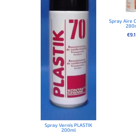
Spray Aire 
280
€
9.
Spray Vernís PLASTIK
200ml