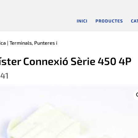
INICI
PRODUCTES
CA
ica
|
Terminals, Punteres i
íster Connexió Sèrie 450 4P
.41