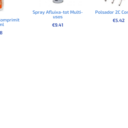
Spray Afluixa-tot Multi-
Polsador 2C Co
usos
Comprimit
€
5.42
ml
€
9.41
18