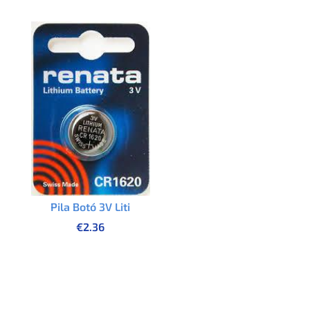
Pila Botó 3V Liti
€
2.36