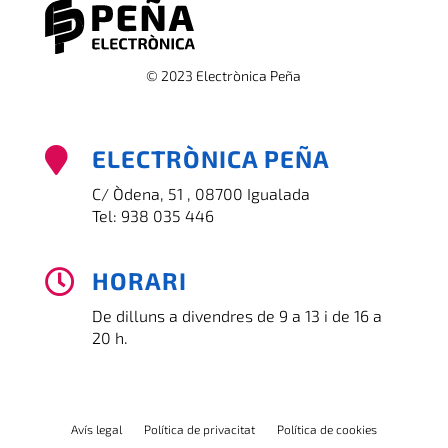
© 2023 Electrònica Peña
ELECTRÒNICA PEÑA

C/ Òdena, 51 , 08700 Igualada
Tel:
938 035 446
HORARI

De dilluns a divendres de 9 a 13 i de 16 a
20 h.
Avís legal
Política de privacitat
Política de cookies