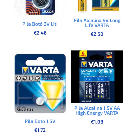
Pila Alcalina 9V Long
Pila Botó 3V Liti
Life VARTA
€
2.46
€
2.50
Pila Alcalina 1,5V AA
High Energy VARTA
Pila Botó 1,5V
€
1.08
€
1.72