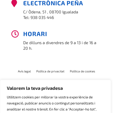
ELECTRÒNICA PEÑA

C/ Òdena, 51 , 08700 Igualada
Tel:
938 035 446
HORARI

De dilluns a divendres de 9 a 13 i de 16 a
20 h.
Avís legal
Política de privacitat
Política de cookies
Valorem la teva privadesa
Utilitzem cookies per millorar la vostra experiència de
navegació, publicar anuncis o contingut personalitzats i
analitzar el nostre trànsit. En fer clic a "Acceptar-ho tot",