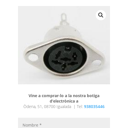
Vine a comprar-lo a la nostra botiga
d’electrònica a
Òdena, 51, 08700 Igualada |
Tel:
938035446