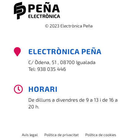
© 2023 Electrònica Peña
ELECTRÒNICA PEÑA

C/ Òdena, 51 , 08700 Igualada
Tel:
938 035 446
HORARI

De dilluns a divendres de 9 a 13 i de 16 a
20 h.
Avís legal
Política de privacitat
Política de cookies