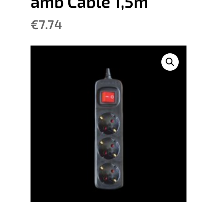
amb Cable 1,5m
€
7.74