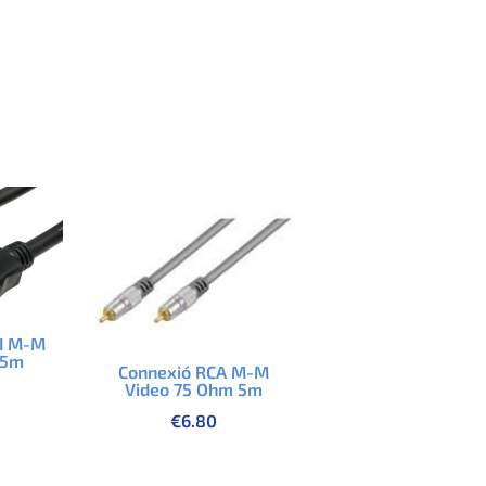
I M-M
15m
Connexió RCA M-M
Video 75 Ohm 5m
€
6.80