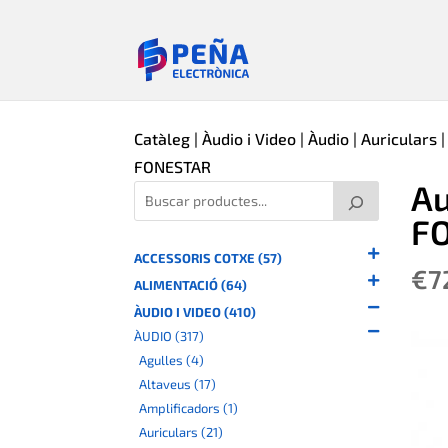
Catàleg
|
Àudio i Video
|
Àudio
|
Auriculars
|
FONESTAR
Au
F
ACCESSORIS COTXE (57)
€
7
ALIMENTACIÓ (64)
ÀUDIO I VIDEO (410)
ÀUDIO (317)
Agulles (4)
Altaveus (17)
Amplificadors (1)
Auriculars (21)