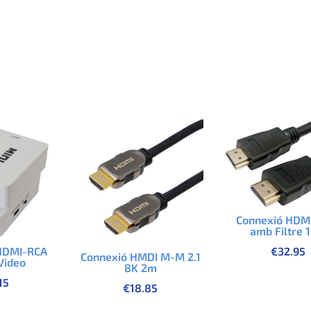
Connexió HDM
amb Filtre 
HDMI-RCA
€
32.95
Connexió HMDI M-M 2.1
 Video
8K 2m
15
€
18.85