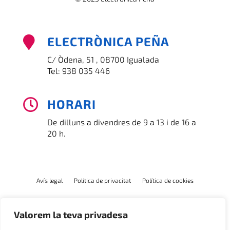
ELECTRÒNICA PEÑA

C/ Òdena, 51 , 08700 Igualada
Tel:
938 035 446
HORARI

De dilluns a divendres de 9 a 13 i de 16 a
20 h.
Avís legal
Política de privacitat
Política de cookies
Valorem la teva privadesa