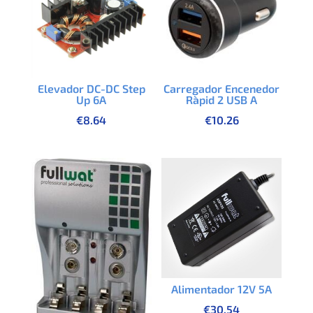
Elevador DC-DC Step
Carregador Encenedor
Up 6A
Ràpid 2 USB A
€
8.64
€
10.26
Alimentador 12V 5A
€
30.54