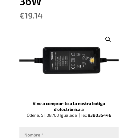
36W
€
19.14
Vine a comprar-lo a la nostra botiga
d’electrònica a
Òdena, 51, 08700 Igualada |
Tel:
938035446