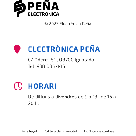
© 2023 Electrònica Peña
ELECTRÒNICA PEÑA

C/ Òdena, 51 , 08700 Igualada
Tel:
938 035 446
HORARI

De dilluns a divendres de 9 a 13 i de 16 a
20 h.
Avís legal
Política de privacitat
Política de cookies