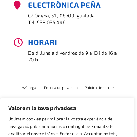
ELECTRÒNICA PEÑA

C/ Òdena, 51 , 08700 Igualada
Tel:
938 035 446
HORARI

De dilluns a divendres de 9 a 13 i de 16 a
20 h.
Avís legal
Política de privacitat
Política de cookies
Valorem la teva privadesa
Utilitzem cookies per millorar la vostra experiència de
navegació, publicar anuncis o contingut personalitzats i
analitzar el nostre trànsit. En fer clic a "Acceptar-ho tot",