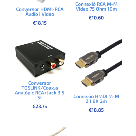
Connexió RCA M-M
Video 75 Ohm 10m
Conversor HDMI-RCA
Àudio i Video
€
10.60
€
18.15
Conversor
TOSLINK/Coax.a
Analògic RCA+Jack 3.5
Connexió HMDI M-M
St
2.1 8K 2m
€
23.75
€
18.85