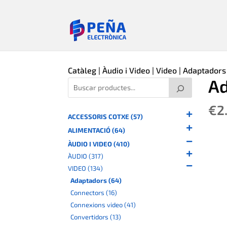
Catàleg
|
Àudio i Video
|
Video
|
Adaptadors
Ad
€
2
ACCESSORIS COTXE (57)
ALIMENTACIÓ (64)
ÀUDIO I VIDEO (410)
ÀUDIO (317)
VIDEO (134)
Adaptadors (64)
Connectors (16)
Connexions video (41)
Convertidors (13)