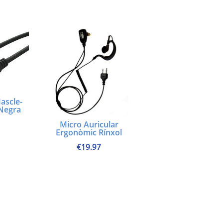
ascle-
 Negra
Micro Auricular
Ergonòmic Rínxol
€
19.97