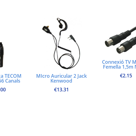
Connexió TV M
Femella 1,5m
€
2.15
ça TECOM
MIcro Auricular 2 Jack
56 Canals
Kenwood
.00
€
13.31