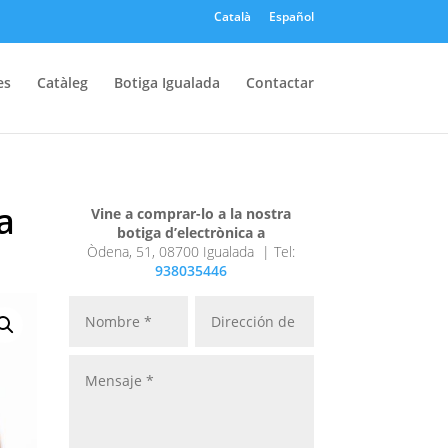
Català
Español
es
Catàleg
Botiga Igualada
Contactar
a
Vine a comprar-lo a la nostra
botiga d’electrònica a
Òdena, 51, 08700 Igualada |
Tel:
938035446