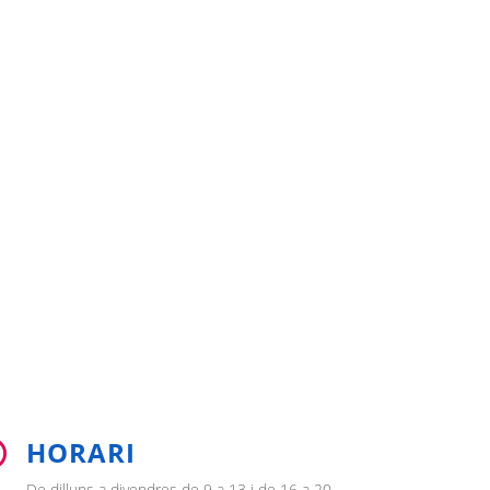
HORARI

De dilluns a divendres de 9 a 13 i de 16 a 20