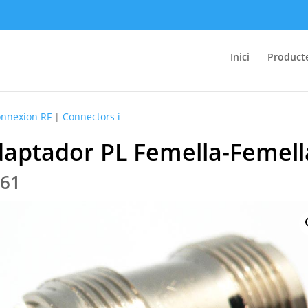
Inici
Product
onnexion RF
|
Connectors i
aptador PL Femella-Femell
.61