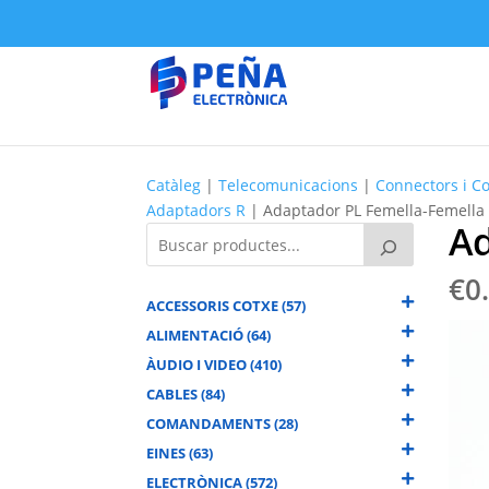
Catàleg
|
Telecomunicacions
|
Connectors i C
Adaptadors R
| Adaptador PL Femella-Femella
Ad
€
0
ACCESSORIS COTXE (57)
ALIMENTACIÓ (64)
ÀUDIO I VIDEO (410)
CABLES (84)
COMANDAMENTS (28)
EINES (63)
ELECTRÒNICA (572)