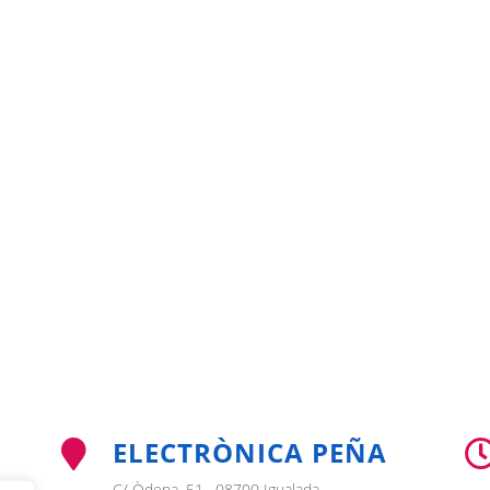
ELECTRÒNICA PEÑA

C/ Òdena, 51 , 08700 Igualada