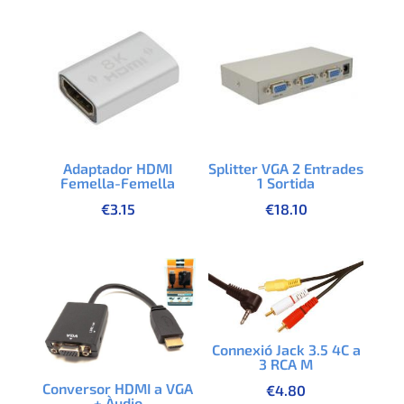
Adaptador HDMI
Splitter VGA 2 Entrades
Femella-Femella
1 Sortida
€
3.15
€
18.10
Connexió Jack 3.5 4C a
3 RCA M
Conversor HDMI a VGA
€
4.80
+ Àudio