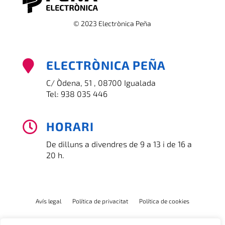
© 2023 Electrònica Peña
ELECTRÒNICA PEÑA

C/ Òdena, 51 , 08700 Igualada
Tel:
938 035 446
HORARI

De dilluns a divendres de 9 a 13 i de 16 a
20 h.
Avís legal
Política de privacitat
Política de cookies